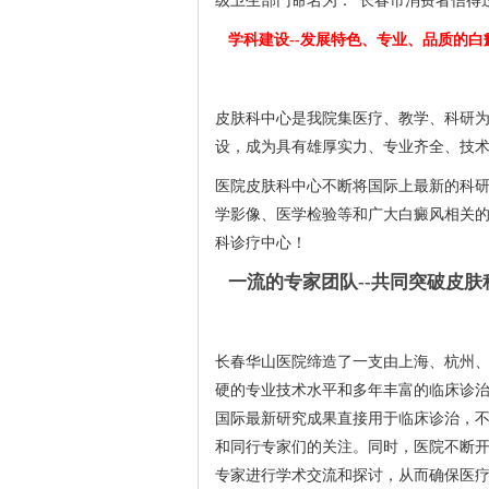
级卫生部门命名为：“长春市消费者信得过
学科建设--发展特色、专业、品质的白
皮肤科中心是我院集医疗、教学、科研为
设，成为具有雄厚实力、专业齐全、技
【基本资料】姓名：刘蓉；女；21岁；吉林
【基本资料
▲门诊案例库编号：X121142
▲门诊案例库编
医院皮肤科中心不断将国际上最新的科
▲主诉：颈部白斑一年
年▲现病史：
学影像、医学检验等和广大白癜风相关
▲家族史：否……
详情>>
科诊疗中心！
一流的专家团队--共同突破皮
长春华山医院缔造了一支由上海、杭州
硬的专业技术水平和多年丰富的临床诊
国际最新研究成果直接用于临床诊治，
和同行专家们的关注。同时，医院不断
专家进行学术交流和探讨，从而确保医