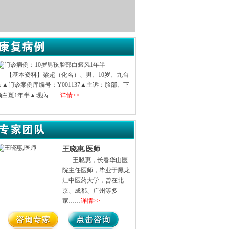
九台
【基本资料】姓名：刘蓉；女；21岁；吉林
【基本资料】黄英（
、下
▲门诊案例库编号：X121142
▲门诊案例库编号：X01
▲主诉：颈部白斑一年
年▲现病史：患者曾…
▲家族史：否……
详情>>
王晓惠,医师
山医
王晓惠，长春华山医
黑龙
院主任医师，毕业于黑龙
北
江中医药大学，曾在北
京、成都、广州等多
家……
详情>>