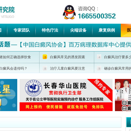
闻
专家团队
特色疗法
尖端设备
康复病例
医
者如何正确选择饮食
白癜风常见的诱发因素
白癜风治疗要多
3
4
白癜风会遗传吗？
治疗儿童白癜风要注意
确诊白癜风常用
8
9