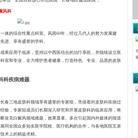
单位”“全国百姓放心示范医院”“长春地区诚信医院”。
癜风科
一体的综合性重点科室。风雨60年，经过几代人的努力发展建
术先进、享有盛誉的学科。
】黄英（化名）、女、46岁、山东
【基本资料】梁超（化名）、男、10岁、
号：X011122▲主诉：脸部白斑2
市▲门诊案例库编号：Y001137▲主诉：脸部
研成果应用于临床，坚持以中西医结合的治疗系统，并陆续设立医
患者曾……
详情>>
额白斑1年半▲现病……
详情>>
的科室和专业，全力维护患者健康，打造特色、专业、品质的皮肤
肤科科疾病难题
王晓惠,医师
王晓惠，长春华
、长春三地皮肤科领域享有盛誉的专家组，凭借着对皮肤科疾病过
院主任医师，毕业于
江中医药大学，曾在
治经验，专家组成员们长期深入研究和开展皮肤科的临床应用，将
京、成都、广州等多
不断攻克白癜风领域难题，效果显著。多次引起国内外媒体的报道
家……
详情>>
开展同全国众多知名医学院校、医疗机构的合作，与各地医院互派
疗技术上的精益求精。