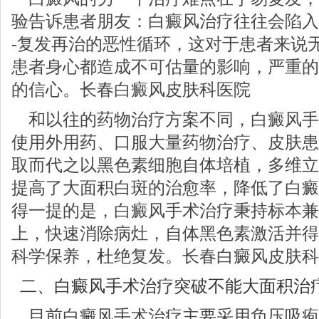
验告诉患者朋友：白癜风治疗往往会陷入治
-复发再治的恶性循环，这对于患者来说
患者身心都造成不可估量的影响，严重的
的信心。长春白癜风皮肤科医院
【基本资料】姓名：刘蓉；女；21岁；吉林
和以往的药物治疗方案不同，白癜风手
▲门诊案例库编号：X121142
▲门
▲主诉：颈部白斑一年
年▲
使用外用药、口服大量药物治疗、皮肤患
▲家族史：否……
详情>>
取而代之以黑色素细胞自体培植，多维立
提高了大面积白斑的治愈率，降低了白癜
得一提的是，白癜风手术治疗秉持标本兼
上，快速消除病灶，自体黑色素激活并得
科学保养，杜绝复发。长春白癜风皮肤科
二、白癜风手术治疗突破不能大面积治
目前白癜风手术治疗主要采用负压吸疱